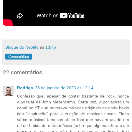
Blogue do Neófito
às
18:46
Compartilhar
22 comentários:
Rodrigo
28 de janeiro de 2026 às 12:14
Confesso que, apesar de gostar bastante de rock, nunca
ouvi falar de John Mellencamp. Certa vez, vi por acaso um
canal no YT que mostrava músicas originais de onde havia
tido "inspiração" para a criação de músicas novas. Tinha
várias músicas famosas ali na lista que haviam usado um
riff ou batida de outra música (acho que algumas foram até
mesmo pagas para não ter problemas jurídicos). Faz