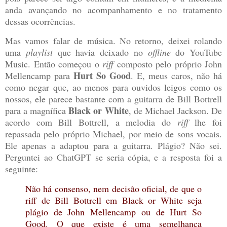
anda avançando no acompanhamento e no tratamento
dessas ocorrências.
Mas vamos falar de música. No retorno, deixei rolando
uma
playlist
que havia deixado no
offline
do YouTube
Music. Então começou o
riff
composto pelo próprio John
Hurt So Good
Mellencamp para
. E, meus caros, não há
como negar que, ao menos para ouvidos leigos como os
nossos, ele parece bastante com a guitarra de Bill Bottrell
Black or White
para a magnífica
, de Michael Jackson. De
acordo com Bill Bottrell, a melodia do
riff
lhe foi
repassada pelo próprio Michael, por meio de sons vocais.
Ele apenas a adaptou para a guitarra. Plágio? Não sei.
Perguntei ao ChatGPT se seria cópia, e a resposta foi a
seguinte:
Não há consenso, nem decisão oficial, de que o
riff de Bill Bottrell em Black or White seja
plágio de John Mellencamp ou de Hurt So
Good. O que existe é uma semelhança