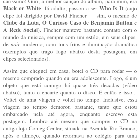
caríssimo! Guri, a melhor canção do álbum, para mim, era
Black or White
Who Is It
. Já adulto, passou a ser
(cujo
clipe foi dirigido por David Fincher — sim, o mesmo de
Clube da Luta
O Curioso Caso de Benjamin Button
,
e
A Rede Social
). Fincher manteve bastante contato com o
mundo da música, sempre com um estilo, em seus clipes,
de
noir
moderno, com tons frios e iluminação dramática
(exemplos que trago logo abaixo desta postagem, em
clipes selecionados).
Assim que cheguei em casa, botei o CD para rodar — o
mesmo comprado quando eu era adolescente. Logo, é um
objeto que está comigo há quase três décadas (vídeo
abaixo), tanto o encarte quanto o disco. E então é isso...
Voltei de uma viagem e voltei no tempo. Inclusive, essa
viagem no tempo demorou bastante, tanto que estou
embarcado nela até agora, enquanto escrevo esta
postagem. Lembro até mesmo que comprei o CD na
antiga loja Comeg Center, situada na Avenida Rio Branco,
após o almoço, quando retornava ao colégio para uma