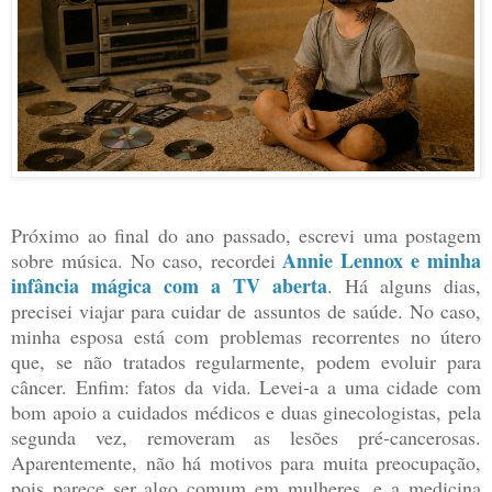
Próximo ao final do ano passado, escrevi uma postagem
Annie Lennox e minha
sobre música. No caso, recordei
infância mágica com a TV aberta
. Há alguns dias,
precisei viajar para cuidar de assuntos de saúde. No caso,
minha esposa está com problemas recorrentes no útero
que, se não tratados regularmente, podem evoluir para
câncer. Enfim: fatos da vida. Levei-a a uma cidade com
bom apoio a cuidados médicos e duas ginecologistas, pela
segunda vez, removeram as lesões pré-cancerosas.
Aparentemente, não há motivos para muita preocupação,
pois parece ser algo comum em mulheres, e a medicina