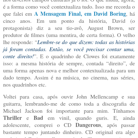
é a forma como você contextualiza tudo. Isso me recorda o
A Mensagem Final, em David Boring
que falei em
, há
cinco anos. Em um ponto da história, David (o
protagonista) diz a seu tio-avô, August Brown, ser
produtor de filmes (uma mentira, de certa forma). O velho
lhe responde: “
Lembre-se do que dizem: todas as histórias
já foram contadas. Então, se você precisar contar uma,
conte direito!
”. E o quadrinho de Clowes foi exatamente
isso: a mesma história de sempre, contada “direito”, de
uma forma apenas nova e melhor contextualizada para um
dado tempo. Assim é na música, no cinema, nas séries,
nos quadrinhos etc.
Voltei para casa, após ouvir John Mellencamp e sua
guitarra, lembrando-me de como toda a discografia de
Michael Jackson foi importante para mim. Tínhamos
Thriller
Bad
e
em vinil, quando guris. E, ainda
Dangerous
adolescente, comprei o CD
, após passar
bastante tempo juntando dinheiro. CD original era algo