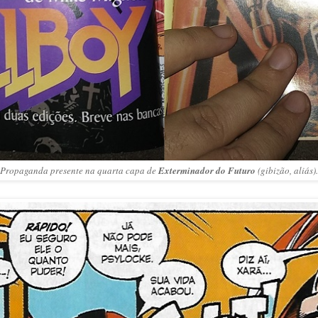
Propaganda presente na quarta capa de
Exterminador do Futuro
(gibizão, aliás).