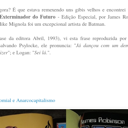
agora? É que estava remexendo uns gibis velhos e encontr
Exterminador do Futuro
- Edição Especial, por James R
ike Mignola foi um excepcional artista de Batman.
ase da editora Abril, 1993), vi esta frase reproduzida por
alvando Psylocke, ele pronuncia: "
Já dançou com um dem
izer
"; e Logan: "
Sei lá
.".
mial e Anarcocapitalismo