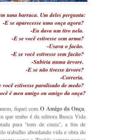
dem uma barraca. Um deles pergunta:
-E se aparecesse uma onça agora?
-Eu dava um tiro nela.
-E se você estivesse sem arma?
-Usava o facão.
-E se você estivesse sem facão?
-Subiria numa árvore.
-E se não tivesse árvore?
-Correria.
e você estivesse paralisado de medo?
você é meu amigo ou amigo da onça?
O Amigo da Onça
Ontem, fiquei com
,
m que tenho é da editora Busca Vida
tada para "tons de cinza", a fim de
elo trabalho abordando vida e obra do
sionante como o Ziraldo sempre parece