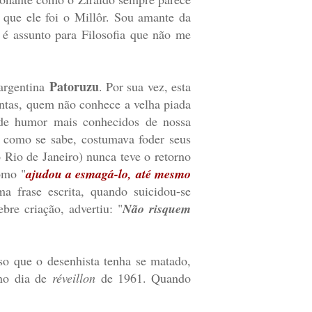
 que ele foi o Millôr. Sou amante da
e é assunto para Filosofia que não me
Patoruzu
 argentina
. Por sua vez, esta
contas, quem não conhece a velha piada
 de humor mais conhecidos de nossa
, como se sabe, costumava foder seus
no Rio de Janeiro) nunca teve o retorno
omo "
ajudou a esmagá-lo, até mesmo
ma frase escrita, quando suicidou-se
re criação, advertiu: "
Não risquem
so que o desenhista tenha se matado,
 no dia de
réveillon
de 1961. Quando