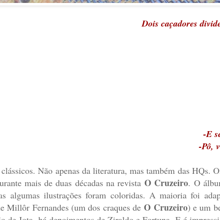
Dois caçadores divi
-E s
-Pô, 
 clássicos. Não apenas da literatura, mas também das HQs. 
O Cruzeiro
durante mais de duas décadas na revista
. O álbu
as algumas ilustrações foram coloridas. A maioria foi adap
O Cruzeiro
 de Millôr Fernandes (um dos craques de
) e um b
ção de Jota, há depoimentos de Ziraldo e Fortuna. E é impres