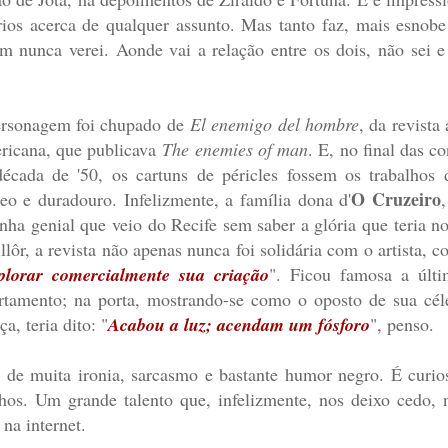
os acerca de qualquer assunto. Mas tanto faz, mais esnobe
em nunca verei. Aonde vai a relação entre os dois, não sei 
ersonagem foi chupado de
El enemigo del hombre
, da revista
icana, que publicava
The enemies of man
. E, no final das 
écada de '50, os cartuns de péricles fossem os trabalhos
O Cruzeiro
neo e duradouro. Infelizmente, a família dona d'
arinha genial que veio do Recife sem saber a glória que teria 
ôr, a revista não apenas nunca foi solidária com o artista, c
plorar comercialmente sua criação
". Ficou famosa a últi
tamento; na porta, mostrando-se como o oposto de sua céleb
, teria dito: "
Acabou a luz; acendam um fósforo
", penso.
s de muita ironia, sarcasmo e bastante humor negro. É curio
hos. Um grande talento que, infelizmente, nos deixo cedo,
na internet.