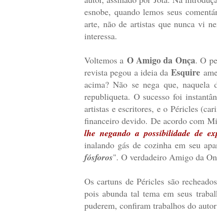
esnobe, quando lemos seus comentári
arte, não de artistas que nunca vi n
interessa.
O Amigo da Onça
Voltemos a
. O p
Esquire
revista pegou a ideia da
amer
acima? Não se nega que, naquela d
republiqueta. O sucesso foi instantâ
artistas e escritores, e o Péricles (c
financeiro devido. De acordo com Mill
lhe negando a possibilidade de ex
inalando gás de cozinha em seu apar
fósforos
". O verdadeiro Amigo da Onça
Os cartuns de Péricles são recheado
pois abunda tal tema em seus trabal
puderem, confiram trabalhos do autor 