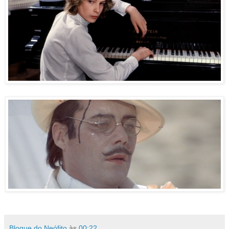
Blogue do Neófito
às
00:22