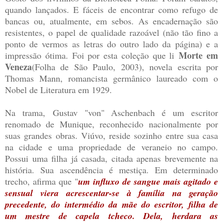
quando lançados. E fáceis de encontrar como refugo de
bancas ou, atualmente, em sebos. As encadernação são
resistentes, o papel de qualidade razoável (não tão fino a
ponto de vermos as letras do outro lado da página) e a
Morte em
impressão ótima. Foi por esta coleção que li
Veneza
(Folha de São Paulo, 2003), novela escrita por
Thomas Mann, romancista germânico laureado com o
Nobel de Literatura em 1929.
Na trama, Gustav "von" Aschenbach é um escritor
renomado de Munique, reconhecido nacionalmente por
suas grandes obras. Viúvo, reside sozinho entre sua casa
na cidade e uma propriedade de veraneio no campo.
Possui uma filha já casada, citada apenas brevemente na
história. Sua ascendência é mestiça. Em determinado
trecho, afirma que "
um influxo de sangue mais agitado e
sensual viera acrescentar-se à família na geração
precedente, do intermédio da mãe do escritor, filha de
um mestre de capela tcheco. Dela, herdara as