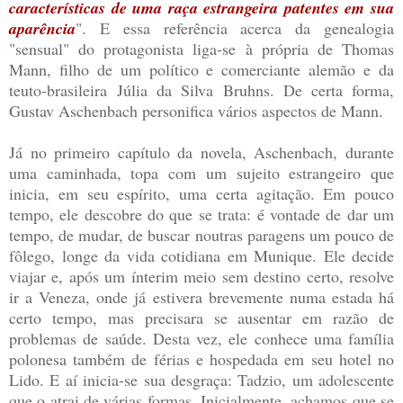
características de uma raça estrangeira patentes em sua
aparência
". E essa referência acerca da genealogia
"sensual" do protagonista liga-se à própria de Thomas
Mann, filho de um político e comerciante alemão e da
teuto-brasileira Júlia da Silva Bruhns. De certa forma,
Gustav Aschenbach personifica vários aspectos de Mann.
Já no primeiro capítulo da novela, Aschenbach, durante
uma caminhada, topa com um sujeito estrangeiro que
inicia, em seu espírito, uma certa agitação. Em pouco
tempo, ele descobre do que se trata: é vontade de dar um
tempo, de mudar, de buscar noutras paragens um pouco de
fôlego, longe da vida cotidiana em Munique. Ele decide
viajar e, após um ínterim meio sem destino certo, resolve
ir a Veneza, onde já estivera brevemente numa estada há
certo tempo, mas precisara se ausentar em razão de
problemas de saúde. Desta vez, ele conhece uma família
polonesa também de férias e hospedada em seu hotel no
Lido. E aí inicia-se sua desgraça: Tadzio, um adolescente
que o atrai de várias formas. Inicialmente, achamos que se